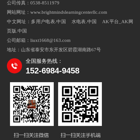
公司传真：0538-8511979
网站网址：www.brightmindslearningcenterllc.com
中文网址：多用户电表.中国 水电表.中国 AK平台_AK网
页版.中国
公司邮箱：liuxt1668@163.com
地址：山东省泰安市东开发区碧霞湖南路67号
全国服务热线：
152-6984-9458