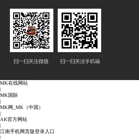
MK在线网站
|
MK国际
|
MK网_MK（中国）
|
AK官方网站
|
江南手机网页版登录入口
|