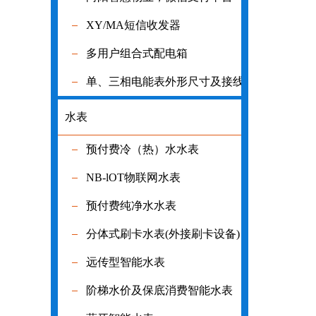
XY/MA短信收发器
XY/MA短信
多用户组合式配电箱
多用户组合
单、三相电能表外形尺寸及接线图
单、三相电
水表
水表
预付费冷（热）水水表
预付费冷（
NB-lOT物联网水表
NB-lOT物
预付费纯净水水表
预付费纯净
分体式刷卡水表(外接刷卡设备)
分体式刷卡水
远传型智能水表
远传型智能
阶梯水价及保底消费智能水表
阶梯水价及