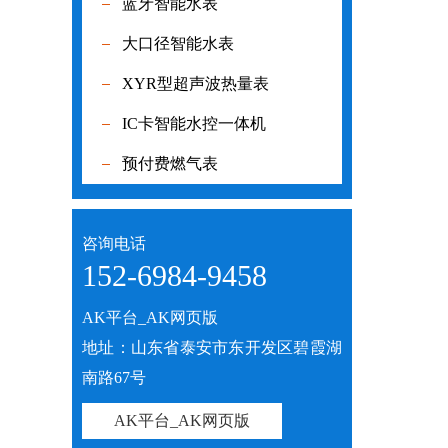
蓝牙智能水表
蓝牙智能水
大口径智能水表
大口径智能
XYR型超声波热量表
XYR型超声
IC卡智能水控一体机
IC卡智能水
预付费燃气表
预付费燃气
咨询电话
152-6984-9458
AK平台_AK网页版
地址：山东省泰安市东开发区碧霞湖
南路67号
AK平台_AK网页版