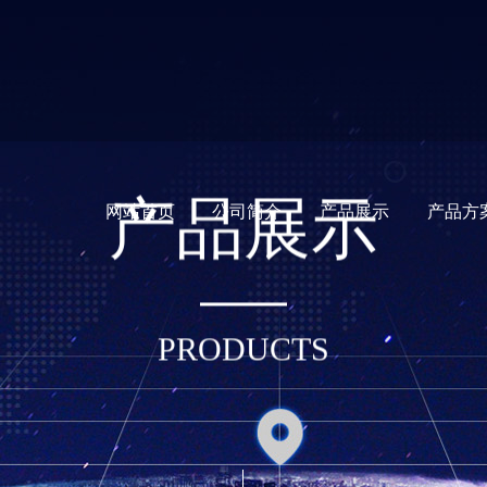
产
品
展
示
网站首页
公司简介
产品展示
产品方
PRODUCTS