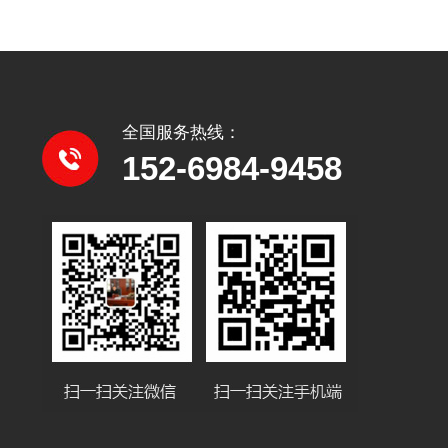
全国服务热线：
152-6984-9458