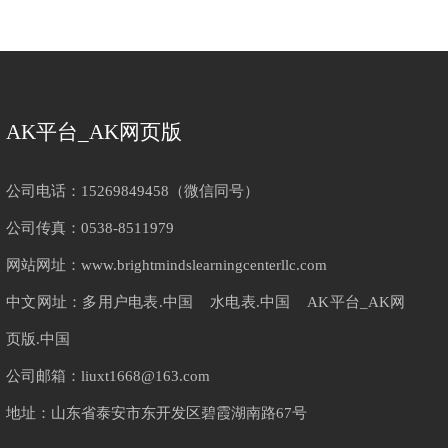
AK平台_AK网页版
公司电话：15269849458（微信同号）
公司传真：0538-8511979
网站网址：www.brightmindslearningcenterllc.com
中文网址：多用户电表.中国 水电表.中国 AK平台_AK网
页版.中国
公司邮箱：liuxt1668@163.com
地址：山东省泰安市东开发区碧霞湖南路67号