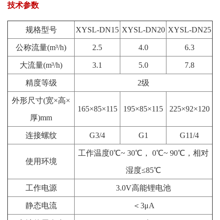
技术参数
规格型号
XYSL-DN15
XYSL-DN20
XYSL-DN25
公称流量(m³/h)
2.5
4.0
6.3
大流量(m³/h)
3.1
5.0
7.8
精度等级
2级
外形尺寸(宽×高×
165×85×115
195×85×115
225×92×120
厚)mm
连接螺纹
G3/4
G1
G11/4
工作温度0℃~ 30℃， 0℃~ 90℃，相对
使用环境
湿度≤85℃
工作电源
3.0V高能锂电池
静态电流
＜3μA