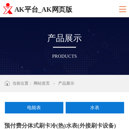
AK平台_AK网页版
产
品
展
示
PRODUCTS
当前位置：
网站首页
-
产品展示
电能表
水表
预付费分体式刷卡冷(热)水表(外接刷卡设备)