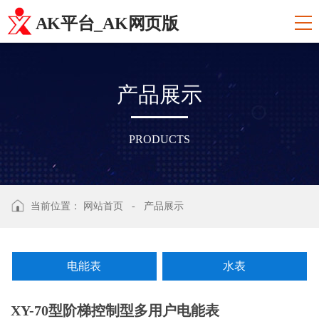
AK平台_AK网页版
产
品
展
示
PRODUCTS
当前位置：
网站首页
-
产品展示
电能表
水表
XY-70型阶梯控制型多用户电能表