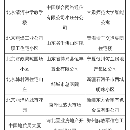
中国联合网络通信
北京清河中学教学
甘肃师范大学智能
有限公司枣庄分公
楼
公寓
司
北京燕煤工业公司
青海嚣宁交运集团
山东省千佛山医院
职工住宅小区
住宅楼
北京财政局晾国场
山东省博兴县恒丰
宁夏银川贺兰房地
小区
置业有限公司
产集团公司
北京韩村河住宅山
新疆石河子市西域
邹城市总医院
庄
明珠小区
北京丽泽桥城市花
新疆东方希望有色
荷泽恒盛大市场
园
金属有限公司
河北置业房地产开
郑州解放军信息工
中国地质局大厦