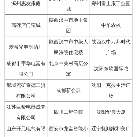
涿州惠友康庭
郑州富士康工业园
城
陕西汉中市地王集
高碑店门窗城
中牟农校
团
陕西汉中市中级人
陕西汉中万邦时代
麦帮光电制药厂
民法院住宅楼
广场
成都市宇华电器有
北京中关村高层公
沈阳东软国际域
限公司
寓
邹城兖矿泰德工贸
沈阳一克拉生活广
成都新会展
有限公司
场
江苏巨帮电器成套
四川工程学院
沈阳华晨大厦
有限公司
山东开元电气有限
西安市龙盘智能小
辽宁抚顺家和美广