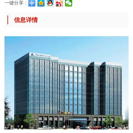
一键分享：
信息详情