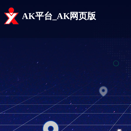
AK平台_AK网页版