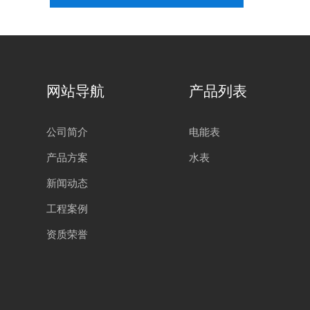
网站导航
产品列表
公司简介
电能表
产品方案
水表
新闻动态
工程案例
资质荣誉