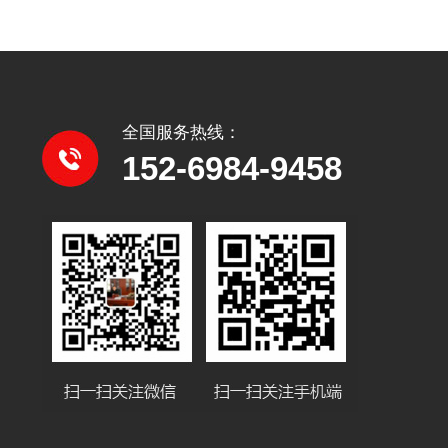
全国服务热线：
152-6984-9458