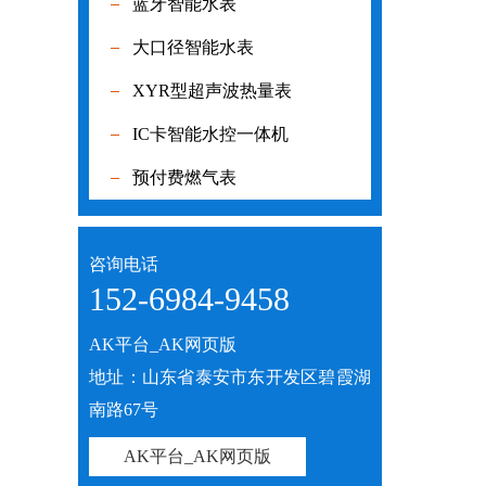
蓝牙智能水表
蓝牙智能水
大口径智能水表
大口径智能
XYR型超声波热量表
XYR型超声
IC卡智能水控一体机
IC卡智能水
预付费燃气表
预付费燃气
咨询电话
152-6984-9458
AK平台_AK网页版
地址：山东省泰安市东开发区碧霞湖
南路67号
AK平台_AK网页版