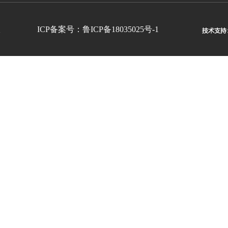
K网页版
ICP备案号：鲁ICP备18035025号-1